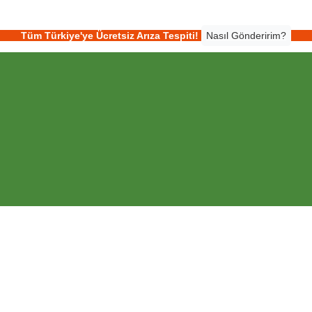
Tüm Türkiye'ye Ücretsiz Arıza Tespiti!
Nasıl Gönderirim?