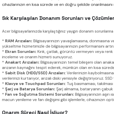
cihazlarınızın en kısa sürede ve en doğru şekilde onarılmasını
Sık Karşılaşılan Donanım Sorunları ve Çözümle
Acer bilgisayarlarınızda karşılaştığınız yaygın donanım sorunları
*
RAM Arızaları:
Bilgisayarınızın yavaşlamasına, donmasına ve
yükseltme hizmetimizle de bilgisayarınızın performansını artırab
*
Ekran Sorunları:
Kırık, çatlak, görüntü vermeyen veya renk bo
inceleme ve onarım hizmeti sunuyoruz.
*
Anakart Arızaları:
Bilgisayarınızın temel bileşeni olan anak
arızanın kaynağını tespit ederek, mümkün olan en kısa sürede 
*
Sabit Disk (HDD/SSD) Arızaları:
Verilerinizin kaybolmasına
verilerinizi kurtarıyor, arızalı diski yenisiyle değiştiriyoruz. SS
*
Klavye ve Touchpad Sorunları:
Tuş basmaması, takılması 
*
Şarj ve Batarya Sorunları:
Şarj almama, bataryanın çabuk bi
*
Fan ve Soğutma Sistemi Sorunları:
Bilgisayarınızın aşırı
macun yenileme ve fan değişimi gibi işlemlerle, cihazınızın opt
Onarım Süreci Nasıl İşliyor?