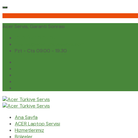
Acer Servis, Garanti Sonrası
(0232) 450 02 02
destek@acerturkiyeservis.com
Pzt - Cts 09.00 - 19.30
Ana Sayfa
ACER Laptop Servisi
Hizmetlerimiz
Bölgeler