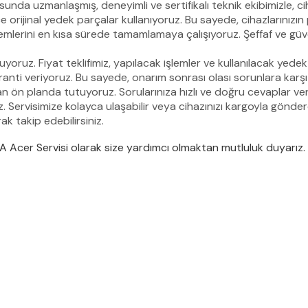
unda uzmanlaşmış, deneyimli ve sertifikalı teknik ekibimizle, cih
 orijinal yedek parçalar kullanıyoruz. Bu sayede, cihazlarınızı
emlerini en kısa sürede tamamlamaya çalışıyoruz. Şeffaf ve güve
yoruz. Fiyat teklifimiz, yapılacak işlemler ve kullanılacak yedek par
ranti veriyoruz. Bu sayede, onarım sonrası olası sorunlara karş
n planda tutuyoruz. Sorularınıza hızlı ve doğru cevaplar veriyo
rvisimize kolayca ulaşabilir veya cihazınızı kargoyla göndereb
ak takip edebilirsiniz.
İAĞA Acer Servisi olarak size yardımcı olmaktan mutluluk duyarız