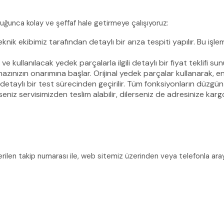
uğunca kolay ve şeffaf hale getirmeye çalışıyoruz:
knik ekibimiz tarafından detaylı bir arıza tespiti yapılır. Bu işl
ve kullanılacak yedek parçalarla ilgili detaylı bir fiyat teklifi 
azınızın onarımına başlar. Orijinal yedek parçalar kullanarak, en
taylı bir test sürecinden geçirilir. Tüm fonksiyonların düzgün ç
eniz servisimizden teslim alabilir, dilerseniz de adresinize karg
verilen takip numarası ile, web sitemiz üzerinden veya telefonla araya