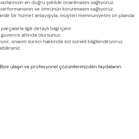
azlarınızın en doğru şekilde onarılmasını sağlıyoruz.
n performansının ve ömrünün korunmasını sağlıyoruz.
nilir bir hizmet anlayışıyla, müşteri memnuniyetini ön planda
çalarla ilgili detaylı bilgi içerir.
ı güvence altında olursunuz.
r, onarım süreci hakkında sizi sürekli bilgilendiriyoruz.
ilirsiniz.
. Bize ulaşın ve profesyonel çözümlerimizden faydalanın.