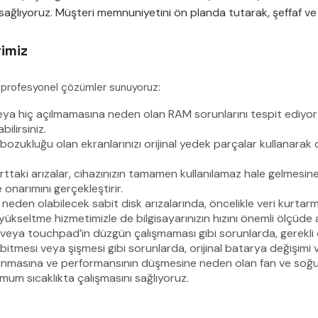
 sağlıyoruz. Müşteri memnuniyetini ön planda tutarak, şeffaf ve
rimiz
na profesyonel çözümler sunuyoruz:
ya hiç açılmamasına neden olan RAM sorunlarını tespit ediyor v
ilirsiniz.
zukluğu olan ekranlarınızı orijinal yedek parçalar kullanarak deği
arttaki arızalar, cihazınızın tamamen kullanılamaz hale gelmesi
onarımını gerçekleştirir.
 neden olabilecek sabit disk arızalarında, öncelikle veri kurt
D yükseltme hizmetimizle de bilgisayarınızın hızını önemli ölçüde ar
veya touchpad’in düzgün çalışmaması gibi sorunlarda, gerekli 
tmesi veya şişmesi gibi sorunlarda, orijinal batarya değişimi 
 ısınmasına ve performansının düşmesine neden olan fan ve soğut
imum sıcaklıkta çalışmasını sağlıyoruz.