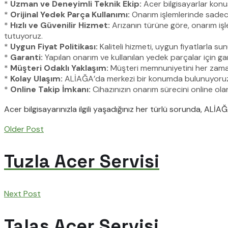
*
Uzman ve Deneyimli Teknik Ekip:
Acer bilgisayarlar konus
*
Orijinal Yedek Parça Kullanımı:
Onarım işlemlerinde sadece
*
Hızlı ve Güvenilir Hizmet:
Arızanın türüne göre, onarım işl
tutuyoruz.
*
Uygun Fiyat Politikası:
Kaliteli hizmeti, uygun fiyatlarla sunu
*
Garanti:
Yapılan onarım ve kullanılan yedek parçalar için ga
*
Müşteri Odaklı Yaklaşım:
Müşteri memnuniyetini her zaman ö
*
Kolay Ulaşım:
ALİAĞA’da merkezi bir konumda bulunuyoruz. Se
*
Online Takip İmkanı:
Cihazınızın onarım sürecini online olar
Acer bilgisayarınızla ilgili yaşadığınız her türlü sorunda, AL
Older Post
Tuzla Acer Servisi
Next Post
Talas Acer Servisi