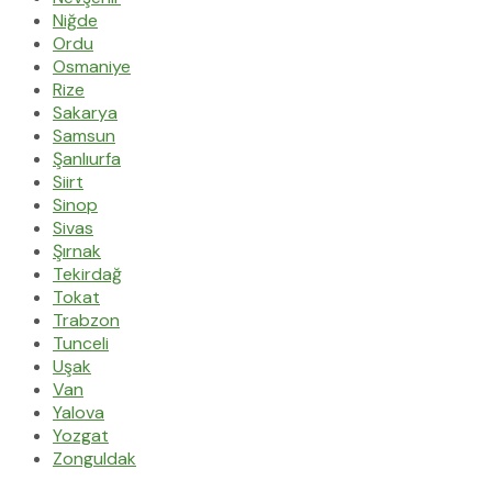
Niğde
Ordu
Osmaniye
Rize
Sakarya
Samsun
Şanlıurfa
Siirt
Sinop
Sivas
Şırnak
Tekirdağ
Tokat
Trabzon
Tunceli
Uşak
Van
Yalova
Yozgat
Zonguldak