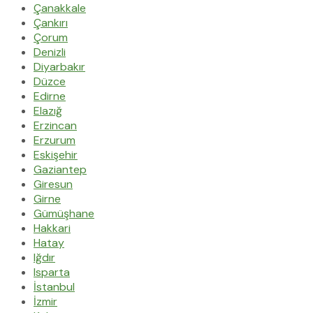
Çanakkale
Çankırı
Çorum
Denizli
Diyarbakır
Düzce
Edirne
Elazığ
Erzincan
Erzurum
Eskişehir
Gaziantep
Giresun
Girne
Gümüşhane
Hakkari
Hatay
Iğdır
Isparta
İstanbul
İzmir