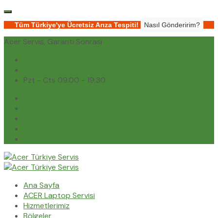
Tüm Türkiye'ye Ücretsiz Arıza Tespiti!
Nasıl Gönderirim?
Acer Servis, Garanti Sonrası
(0232) 450 02 02
destek@acerturkiyeservis.com
Pzt - Cts 09.00 - 19.30
Ana Sayfa
ACER Laptop Servisi
Hizmetlerimiz
Bölgeler