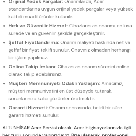
Orijinal Yedek Parçalar:
Onarımlarda, Acer
standartlarına uygun orijinal yedek parçalar veya yüksek
kaliteli muadil ürünler kullanılır.
Hızlı ve Güvenilir Hizmet:
Cihazlarınızın onarımı, en kısa
sürede ve en güvenilir şekilde gerçekleştirilir.
Şeffaf Fiyatlandırma:
Onarım maliyeti hakkında net ve
şeffaf bir fiyat teklifi sunulur. Onayınız olmadan herhangi
bir işlem yapılmaz.
Online Takip İmkanı:
Cihazınızın onarım sürecini online
olarak takip edebilirsiniz.
Müşteri Memnuniyeti Odaklı Yaklaşım:
Amacımız,
müşteri memnuniyetini en üst düzeyde tutarak,
sorunlarınıza kalıcı çözümler üretmektir.
Garanti Hizmeti:
Onarım sonrasında, belirli bir süre
garanti hizmeti sunulur.
ALTUNHİSAR Acer Servisi olarak, Acer bilgisayarlarınızla ilgili
her türlü sorunda yanınızdayız. Bize ulaşarak, profesyonel