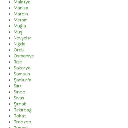
Malatya
Manisa
Mardin
Mersin
Muğla
Muş
Nevşehir
Niğde
Ordu
Osmaniye
Rize
Sakarya
Samsun
Şanlıurfa
Siirt
Sinop
Sivas
Şırnak
Tekirdağ
Tokat
Trabzon
Tunceli