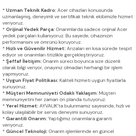
*
Uzman Teknik Kadro:
Acer cihazları konusunda
uzmanlaşmış, deneyimli ve sertifikalı teknik ekibimizle hizmet
veriyoruz.
*
Orijinal Yedek Parça:
Onarımlarda sadece orijinal Acer
yedek parçaları kullanıyoruz. Bu sayede, cihazınızın
performansını ve ömrünü koruyoruz.
*
Hızlı ve Güvenilir Hizmet:
Arızaları en kısa sürede tespit
ediyor ve onarımları titizlikle gerçekleştiriyoruz.
*
Şeffaf İletişim:
Onarım süreci boyunca size düzenli
olarak bilgi veriyor, onayınız olmadan herhangi bir işlem
yapmıyoruz.
*
Uygun Fiyat Politikası:
Kaliteli hizmeti uygun fiyatlarla
sunuyoruz.
*
Müşteri Memnuniyeti Odaklı Yaklaşım:
Müşteri
memnuniyetini her zaman ön planda tutuyoruz.
*
Yerel Hizmet:
AYVALIK’ta bulunmamız sayesinde, hızlı ve
kolay ulaşılabilir bir servis deneyimi sunuyoruz.
*
Garantili Onarım:
Yaptığımız onarımlara garanti
veriyoruz.
*
Güncel Teknoloji:
Onarım işlemlerinde en güncel