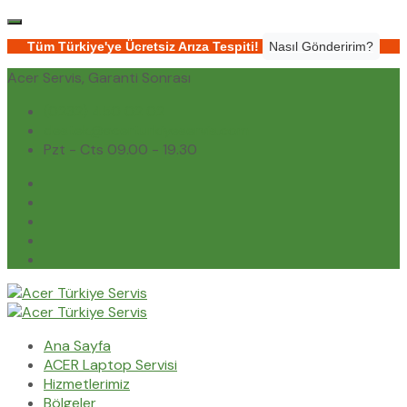
Tüm Türkiye'ye Ücretsiz Arıza Tespiti!
Nasıl Gönderirim?
Acer Servis, Garanti Sonrası
(0232) 450 02 02
destek@acerturkiyeservis.com
Pzt - Cts 09.00 - 19.30
Ana Sayfa
ACER Laptop Servisi
Hizmetlerimiz
Bölgeler