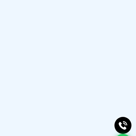
Nis 05, 2025
Akçakoca Acer Servisi
ACER Teknik Destek
Hizmetleri, Garanti Sonrası
Copyright © 2025 All Rights Reserved
Servis.
HEMEN ARAYIN