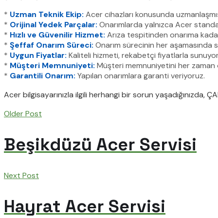
*
Uzman Teknik Ekip:
Acer cihazları konusunda uzmanlaşmış, 
*
Orijinal Yedek Parçalar:
Onarımlarda yalnızca Acer standart
*
Hızlı ve Güvenilir Hizmet:
Arıza tespitinden onarıma kadar
*
Şeffaf Onarım Süreci:
Onarım sürecinin her aşamasında size 
*
Uygun Fiyatlar:
Kaliteli hizmeti, rekabetçi fiyatlarla sunuyo
*
Müşteri Memnuniyeti:
Müşteri memnuniyetini her zaman 
*
Garantili Onarım:
Yapılan onarımlara garanti veriyoruz.
Acer bilgisayarınızla ilgili herhangi bir sorun yaşadığınızda, 
Older Post
Beşikdüzü Acer Servisi
Next Post
Hayrat Acer Servisi