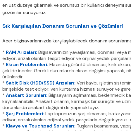
en üst düzeye çıkarmak ve sorunsuz bir kullanıcı deneyimi sun
çözümler sunuyoruz.
Sık Karşılaşılan Donanım Sorunları ve Çözümleri
Acer bilgisayarlarınızda karşılaşılabilecek donanım sorunlarına
*
RAM Arızaları:
Bilgisayarınızın yavaşlaması, donması veya ma
ediyor, arızalı olanları tespit ediyor ve orijinal yedek parçalar
*
Ekran Problemleri:
Ekranda görüntü olmaması, kırık ekran, r
şekilde inceler. Gerekli durumlarda ekran değişimi yaparak, cih
ürünlerdir.
*
Sabit Disk (HDD/SSD) Arızaları:
Veri kaybı, işletim sistemi
bir şekilde test ediyor, veri kurtarma hizmeti sunuyor ve gereki
*
Anakart Sorunları:
Bilgisayarın açılmaması, beklenmedik ka
kaynaklanabilir. Anakart onarımı, karmaşık bir süreçtir ve uzmanl
durumlarda anakart değişimi de yapmaktayız.
*
Şarj Problemleri:
Laptopunuzun şarj olmaması, bataryanın h
ediyor, arızalı olanları orijinal yedek parçalarla değiştiriyor
*
Klavye ve Touchpad Sorunları:
Tuşların basmaması, yapış