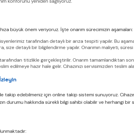
lanım konforunu yeniden sağlıyoruz.
 hıza büyük önem veriyoruz. İşte onarım sürecimizin aşamaları:
yenlerimiz tarafından detaylı bir arıza tespiti yapılır. Bu aşama
size detaylı bir bilgilendirme yapılır. Onarımın maliyeti, süresi 
rafından titizlikle gerçekleştirilir. Onarım tamamlandıktan sonra,
im edilmeye hazır hale gelir. Cihazınızı servisimizden teslim ala
İzleyin
de takip edebilmeniz için online takip sistemi sunuyoruz. Cihazın
zın durumu hakkında sürekli bilgi sahibi olabilir ve herhangi bir 
ulunmaktadır: