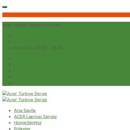
Acer Servis, Garanti Sonrası
(0232) 450 02 02
destek@acerturkiyeservis.com
Pzt - Cts 09.00 - 19.30
Ana Sayfa
ACER Laptop Servisi
Hizmetlerimiz
Bölgeler