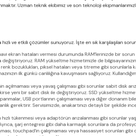
maktır. Uzman teknik ekibimiz ve son teknoloji ekipmanlarımızla,
 hızlı ve etkili çözümler sunuyoruz. İşte en sık karşılaşılan sor
vi ekran hataları vermesi durumunda RAM’lerinizde bir sorun olab
la değiştiriyoruz. RAM yükseltme hizmetimizle de bilgisayarınızın 
enk bozuklukları, piksel hataları veya titreme gibi sorunlarla ka
azınızın ilk günkü canlılığına kavuşmasını sağlıyoruz. Kullandığı
nin açılmaması veya yavaş çalışması gibi sorunlar sabit disk arıza
rse yeni bir sabit disk ile değiştiriyoruz. SSD yükseltme hizmetim
panmalar, USB portlarının çalışmaması veya diğer donanım bile
ık gerektirir. Servisimizde, anakartınızı detaylı bir şekilde incel
ızlı tükenmesi veya adaptörün arızalanması gibi sorunlar yaşıy
uz. Ayrıca, şarj entegresi gibi daha karmaşık sorunlara da profe
ması, touchpad’in çalışmaması veya hassasiyet sorunları gibi