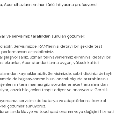
 Acer cihazlarınızın her türlü ihtiyacına profesyonel
unlar ve servisimiz tarafından sunulan çözümler:
ilir. Servisimizde, RAM’lerinizi detaylı bir şekilde test
performansını artırabilirsiniz.
rşılaşıyorsanız, uzman teknisyenlerimiz ekranınızı detaylı bir
mız ekranlar, Acer standartlarına uygun, yüksek kaliteli
larından kaynaklanabilir. Servisimizde, sabit diskinizi detaylı
izle de bilgisayarınızın hızını önemli ölçüde artırabilirsiniz.
şenlerinin tanınmaması gibi sorunlar anakart arızalarından
iyor, arızalı bileşenleri tespit ediyor ve onarıyoruz. Gerekli
orsanız, servisimizde batarya ve adaptörlerinizi kontrol
syonel çözümler sunuyoruz.
 durumlarda klavye ve touchpad onarımı veya değişimi hizmeti