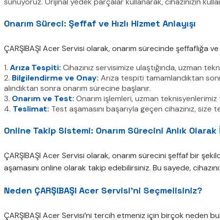
sunuyoruz. Orijinal yedek parçalar kullanarak, cihazınızın kul
Onarım Süreci: Şeffaf ve Hızlı Hizmet Anlayışı
ÇARŞIBAŞI Acer Servisi olarak, onarım sürecinde şeffaflığa ve
1.
Arıza Tespiti:
Cihazınız servisimize ulaştığında, uzman teknis
2.
Bilgilendirme ve Onay:
Arıza tespiti tamamlandıktan sonra, 
alındıktan sonra onarım sürecine başlanır.
3.
Onarım ve Test:
Onarım işlemleri, uzman teknisyenlerimiz ta
4.
Teslimat:
Test aşamasını başarıyla geçen cihazınız, size tesl
Online Takip Sistemi: Onarım Sürecini Anlık Olarak 
ÇARŞIBAŞI Acer Servisi olarak, onarım sürecini şeffaf bir şekil
aşamasını online olarak takip edebilirsiniz. Bu sayede, cihazını
Neden ÇARŞIBAŞI Acer Servisi’ni Seçmelisiniz?
ÇARŞIBAŞI Acer Servisi’ni tercih etmeniz için birçok neden b