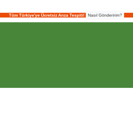
Tüm Türkiye'ye Ücretsiz Arıza Tespiti!
Nasıl Gönderirim?