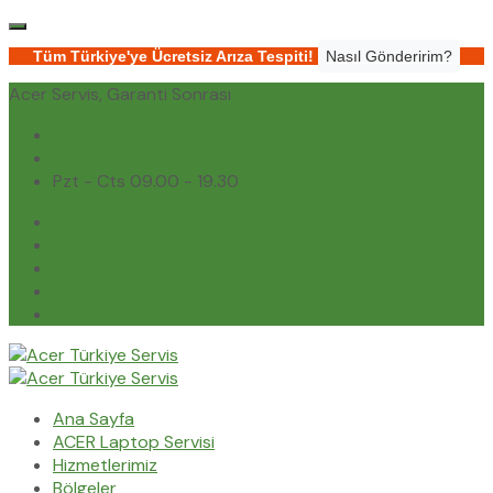
Tüm Türkiye'ye Ücretsiz Arıza Tespiti!
Nasıl Gönderirim?
Acer Servis, Garanti Sonrası
(0232) 450 02 02
destek@acerturkiyeservis.com
Pzt - Cts 09.00 - 19.30
Ana Sayfa
ACER Laptop Servisi
Hizmetlerimiz
Bölgeler