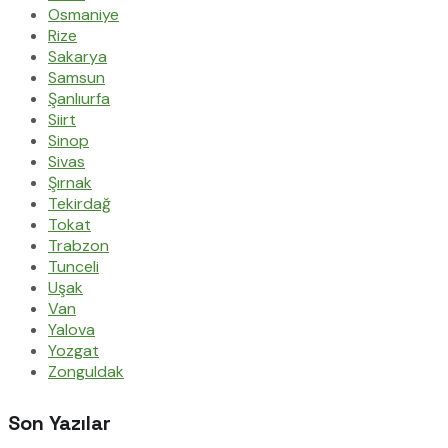
Osmaniye
Rize
Sakarya
Samsun
Şanlıurfa
Siirt
Sinop
Sivas
Şırnak
Tekirdağ
Tokat
Trabzon
Tunceli
Uşak
Van
Yalova
Yozgat
Zonguldak
Son Yazılar