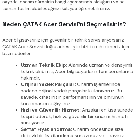
sayede, onarım sürecinin hangi aşamasında olduğunu ve ne
zaman teslim alabileceğinizi kolayca öğrenebilirsiniz.
Neden ÇATAK Acer Servisi’ni Seçmelisiniz?
Acer bilgisayarınız için güvenilir bir teknik servis arıyorsanız,
ÇATAK Acer Servisi doğru adres. İşte bizi tercih etmeniz için
bazı nedenler:
Uzman Teknik Ekip:
Alanında uzman ve deneyimli
teknik ekibimiz, Acer bilgisayarların tüm sorunlarına
hakimdir.
Orijinal Yedek Parçalar:
Onarım işlemlerinde
sadece orijinal yedek parçalar kullanıyoruz. Bu
sayede, cihazınızın performansının ve ömrünün
korunmasını sağlıyoruz.
Hızlı ve Güvenilir Hizmet:
Arızaları en kısa sürede
tespit ederek, hızlı ve güvenilir bir onarım hizmeti
sunuyoruz.
Şeffaf Fiyatlandırma:
Onarım öncesinde size
detaylı bir fiyatlandırma sunuyoruz ve onayınız