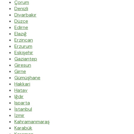
Çorum
Denizli
Diyarbakır
Düzce
Edirne
Elazığ
Erzincan
Erzurum
Eskişehir
Gaziantep
Giresun
Girne
Gümüşhane
Hakkari
Hatay
Iğdır
Isparta
İstanbul
İzmir
Kahramanmaraş
Karabük