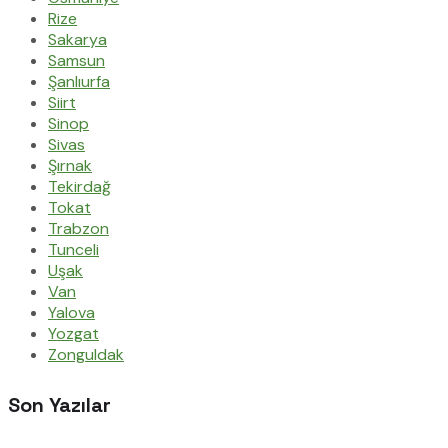
Rize
Sakarya
Samsun
Şanlıurfa
Siirt
Sinop
Sivas
Şırnak
Tekirdağ
Tokat
Trabzon
Tunceli
Uşak
Van
Yalova
Yozgat
Zonguldak
Son Yazılar