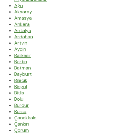
Ağrı
Aksaray
Amasya
Ankara
Antalya
Ardahan
Artvin
Aydın
Balıkesir
Bartın
Batman
Bayburt
Bilecik
Bingöl
Bitlis
Bolu
Burdur
Bursa
Çanakkale
Çankırı
Çorum