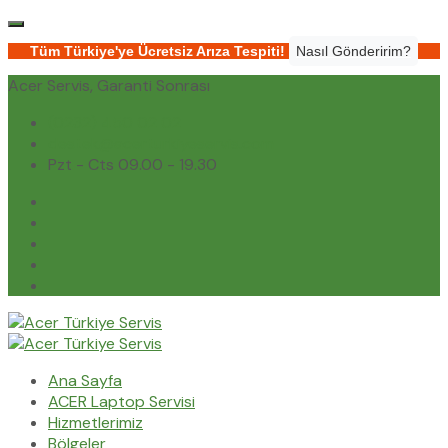
Tüm Türkiye'ye Ücretsiz Arıza Tespiti!
Nasıl Gönderirim?
Acer Servis, Garanti Sonrası
(0232) 450 02 02
destek@acerturkiyeservis.com
Pzt - Cts 09.00 - 19.30
Ana Sayfa
ACER Laptop Servisi
Hizmetlerimiz
Bölgeler