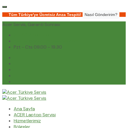
Tüm Türkiye'ye Ücretsiz Arıza Tespiti!
Nasıl Gönderirim?
Acer Servis, Garanti Sonrası
(0232) 450 02 02
destek@acerturkiyeservis.com
Pzt - Cts 09.00 - 19.30
Ana Sayfa
ACER Laptop Servisi
Hizmetlerimiz
Bölgeler