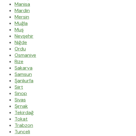
Manisa
Mardin
Mersin
Muğla
Muş
Nevşehir
Niğde
Ordu
Osmaniye
Rize
Sakarya
Samsun
Şanlıurfa
Siirt
Sinop
Sivas
Şırnak
Tekirdağ
Tokat
Trabzon
Tunceli