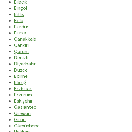
Bilecik
Bingöl
Bitlis
Bolu
Burdur
Bursa
Çanakkale
Çankırı
Çorum
Denizli
Diyarbakır
Düzce
Edirne
Elazığ
Erzincan
Erzurum
Eskişehir
Gaziantep
Giresun
Girne
Gümüşhane
Hakkari