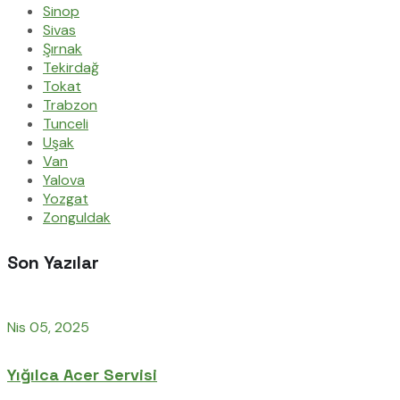
Sinop
Sivas
Şırnak
Tekirdağ
Tokat
Trabzon
Tunceli
Uşak
Van
Yalova
Yozgat
Zonguldak
Son Yazılar
Nis 05, 2025
Yığılca Acer Servisi