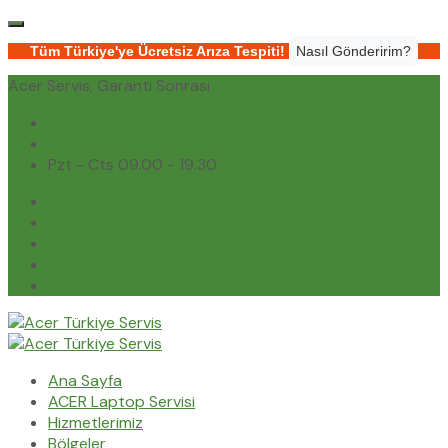
Tüm Türkiye'ye Ücretsiz Arıza Tespiti!
Nasıl Gönderirim?
Acer Servis, Garanti Sonrası
(0232) 450 02 02
destek@acerturkiyeservis.com
Pzt - Cts 09.00 - 19.30
Ana Sayfa
ACER Laptop Servisi
Hizmetlerimiz
Bölgeler