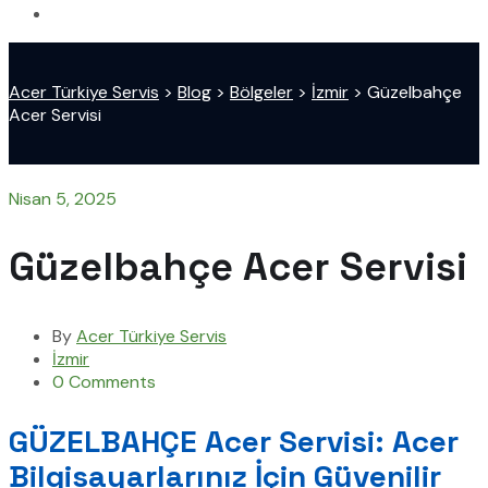
Acer Türkiye Servis
>
Blog
>
Bölgeler
>
İzmir
>
Güzelbahçe
Acer Servisi
Nisan 5, 2025
Güzelbahçe Acer Servisi
By
Acer Türkiye Servis
İzmir
0 Comments
GÜZELBAHÇE Acer Servisi: Acer
Bilgisayarlarınız İçin Güvenilir