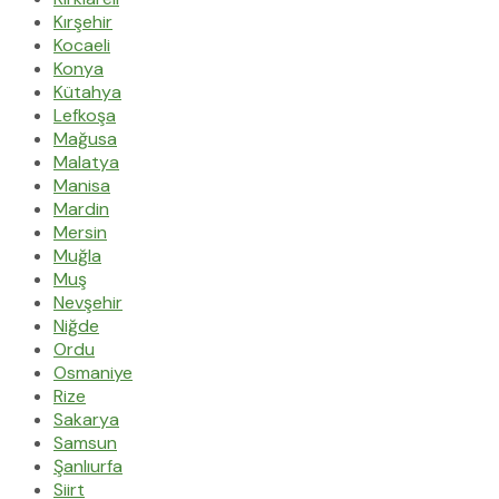
Kırşehir
Kocaeli
Konya
Kütahya
Lefkoşa
Mağusa
Malatya
Manisa
Mardin
Mersin
Muğla
Muş
Nevşehir
Niğde
Ordu
Osmaniye
Rize
Sakarya
Samsun
Şanlıurfa
Siirt