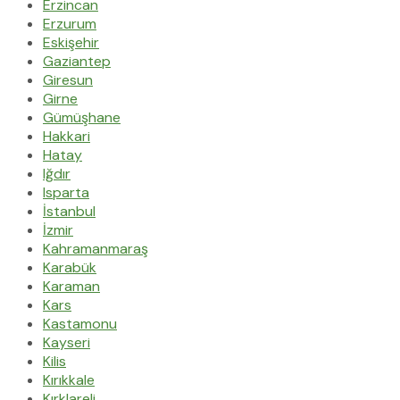
Erzincan
Erzurum
Eskişehir
Gaziantep
Giresun
Girne
Gümüşhane
Hakkari
Hatay
Iğdır
Isparta
İstanbul
İzmir
Kahramanmaraş
Karabük
Karaman
Kars
Kastamonu
Kayseri
Kilis
Kırıkkale
Kırklareli