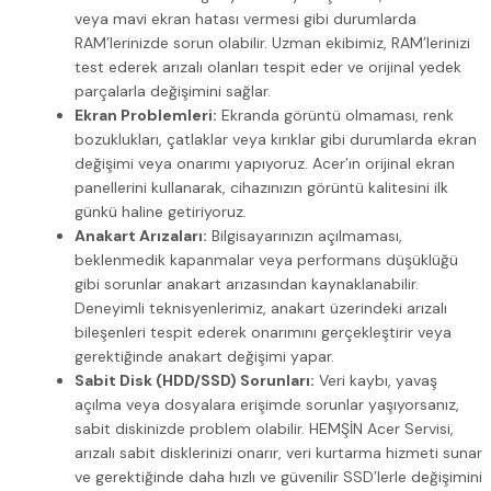
veya mavi ekran hatası vermesi gibi durumlarda
RAM’lerinizde sorun olabilir. Uzman ekibimiz, RAM’lerinizi
test ederek arızalı olanları tespit eder ve orijinal yedek
parçalarla değişimini sağlar.
Ekran Problemleri:
Ekranda görüntü olmaması, renk
bozuklukları, çatlaklar veya kırıklar gibi durumlarda ekran
değişimi veya onarımı yapıyoruz. Acer’ın orijinal ekran
panellerini kullanarak, cihazınızın görüntü kalitesini ilk
günkü haline getiriyoruz.
Anakart Arızaları:
Bilgisayarınızın açılmaması,
beklenmedik kapanmalar veya performans düşüklüğü
gibi sorunlar anakart arızasından kaynaklanabilir.
Deneyimli teknisyenlerimiz, anakart üzerindeki arızalı
bileşenleri tespit ederek onarımını gerçekleştirir veya
gerektiğinde anakart değişimi yapar.
Sabit Disk (HDD/SSD) Sorunları:
Veri kaybı, yavaş
açılma veya dosyalara erişimde sorunlar yaşıyorsanız,
sabit diskinizde problem olabilir. HEMŞİN Acer Servisi,
arızalı sabit disklerinizi onarır, veri kurtarma hizmeti sunar
ve gerektiğinde daha hızlı ve güvenilir SSD’lerle değişimini