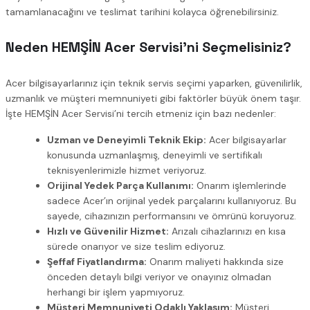
tamamlanacağını ve teslimat tarihini kolayca öğrenebilirsiniz.
Neden HEMŞİN Acer Servisi’ni Seçmelisiniz?
Acer bilgisayarlarınız için teknik servis seçimi yaparken, güvenilirlik,
uzmanlık ve müşteri memnuniyeti gibi faktörler büyük önem taşır.
İşte HEMŞİN Acer Servisi’ni tercih etmeniz için bazı nedenler:
Uzman ve Deneyimli Teknik Ekip:
Acer bilgisayarlar
konusunda uzmanlaşmış, deneyimli ve sertifikalı
teknisyenlerimizle hizmet veriyoruz.
Orijinal Yedek Parça Kullanımı:
Onarım işlemlerinde
sadece Acer’ın orijinal yedek parçalarını kullanıyoruz. Bu
sayede, cihazınızın performansını ve ömrünü koruyoruz.
Hızlı ve Güvenilir Hizmet:
Arızalı cihazlarınızı en kısa
sürede onarıyor ve size teslim ediyoruz.
Şeffaf Fiyatlandırma:
Onarım maliyeti hakkında size
önceden detaylı bilgi veriyor ve onayınız olmadan
herhangi bir işlem yapmıyoruz.
Müşteri Memnuniyeti Odaklı Yaklaşım:
Müşteri