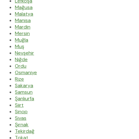
Lefkoşa
Mağusa
Malatya
Manisa
Mardin
Mersin
Muğla
Muş
Nevşehir
Niğde
Ordu
Osmaniye
Rize
Sakarya
Samsun
Şanlıurfa
Siirt
Sinop
Sivas
Şırnak
Tekirdağ
Tokat