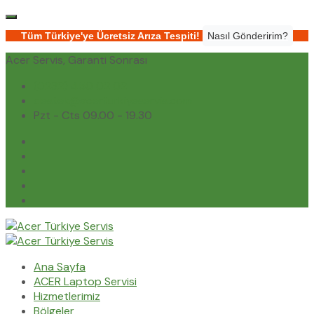
Tüm Türkiye'ye Ücretsiz Arıza Tespiti!
Nasıl Gönderirim?
Acer Servis, Garanti Sonrası
(0232) 450 02 02
destek@acerturkiyeservis.com
Pzt - Cts 09.00 - 19.30
Ana Sayfa
ACER Laptop Servisi
Hizmetlerimiz
Bölgeler