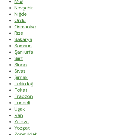
Muş
Nevşehir
Niğde
Ordu
Osmaniye
Rize
Sakarya
Samsun
Şanlıurfa
Siirt
Sinop
Sivas
Şırnak
Tekirdağ
Tokat
Trabzon
Tunceli
Uşak
Van
Yalova
Yozgat
Zonguldak