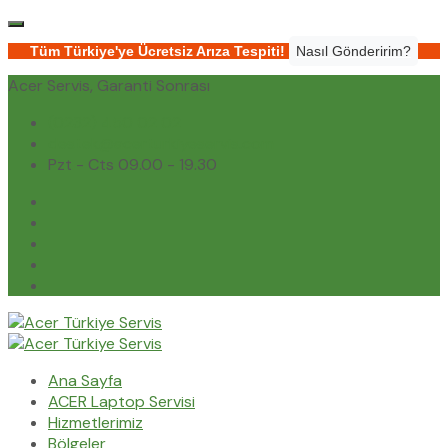
Tüm Türkiye'ye Ücretsiz Arıza Tespiti!
Nasıl Gönderirim?
Acer Servis, Garanti Sonrası
(0232) 450 02 02
destek@acerturkiyeservis.com
Pzt - Cts 09.00 - 19.30
Ana Sayfa
ACER Laptop Servisi
Hizmetlerimiz
Bölgeler