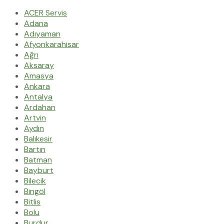
ACER Servis
Adana
Adıyaman
Afyonkarahisar
Ağrı
Aksaray
Amasya
Ankara
Antalya
Ardahan
Artvin
Aydın
Balıkesir
Bartın
Batman
Bayburt
Bilecik
Bingöl
Bitlis
Bolu
Burdur