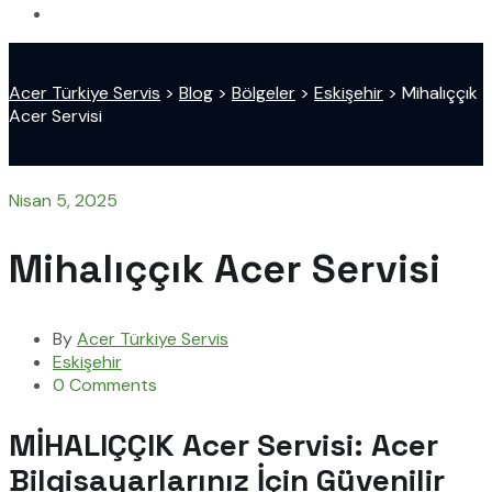
Acer Türkiye Servis
>
Blog
>
Bölgeler
>
Eskişehir
>
Mihalıççık
Acer Servisi
Nisan 5, 2025
Mihalıççık Acer Servisi
By
Acer Türkiye Servis
Eskişehir
0 Comments
MİHALIÇÇIK Acer Servisi: Acer
Bilgisayarlarınız İçin Güvenilir