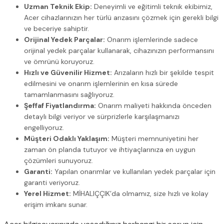
Uzman Teknik Ekip:
Deneyimli ve eğitimli teknik ekibimiz,
Acer cihazlarınızın her türlü arızasını çözmek için gerekli bilgi
ve beceriye sahiptir.
Orijinal Yedek Parçalar:
Onarım işlemlerinde sadece
orijinal yedek parçalar kullanarak, cihazınızın performansını
ve ömrünü koruyoruz.
Hızlı ve Güvenilir Hizmet:
Arızaların hızlı bir şekilde tespit
edilmesini ve onarım işlemlerinin en kısa sürede
tamamlanmasını sağlıyoruz.
Şeffaf Fiyatlandırma:
Onarım maliyeti hakkında önceden
detaylı bilgi veriyor ve sürprizlerle karşılaşmanızı
engelliyoruz.
Müşteri Odaklı Yaklaşım:
Müşteri memnuniyetini her
zaman ön planda tutuyor ve ihtiyaçlarınıza en uygun
çözümleri sunuyoruz.
Garanti:
Yapılan onarımlar ve kullanılan yedek parçalar için
garanti veriyoruz.
Yerel Hizmet:
MİHALIÇÇIK’da olmamız, size hızlı ve kolay
erişim imkanı sunar.