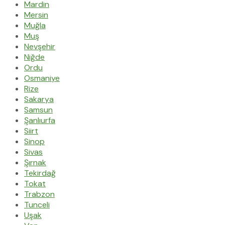
Mardin
Mersin
Muğla
Muş
Nevşehir
Niğde
Ordu
Osmaniye
Rize
Sakarya
Samsun
Şanlıurfa
Siirt
Sinop
Sivas
Şırnak
Tekirdağ
Tokat
Trabzon
Tunceli
Uşak