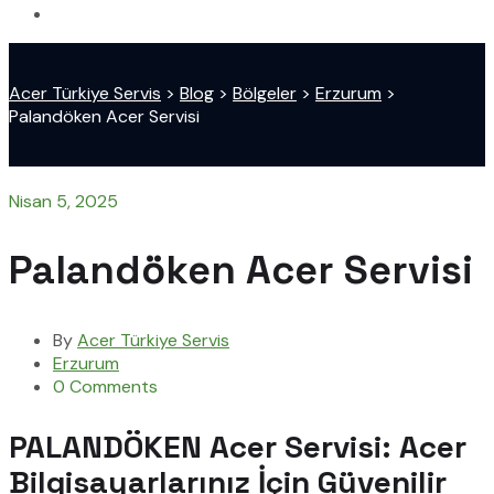
Acer Türkiye Servis
>
Blog
>
Bölgeler
>
Erzurum
>
Palandöken Acer Servisi
Nisan 5, 2025
Palandöken Acer Servisi
By
Acer Türkiye Servis
Erzurum
0 Comments
PALANDÖKEN Acer Servisi: Acer
Bilgisayarlarınız İçin Güvenilir