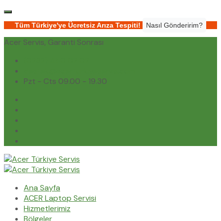
Tüm Türkiye'ye Ücretsiz Arıza Tespiti!
Nasıl Gönderirim?
Acer Servis, Garanti Sonrası
(0232) 450 02 02
destek@acerturkiyeservis.com
Pzt - Cts 09.00 - 19.30
Ana Sayfa
ACER Laptop Servisi
Hizmetlerimiz
Bölgeler