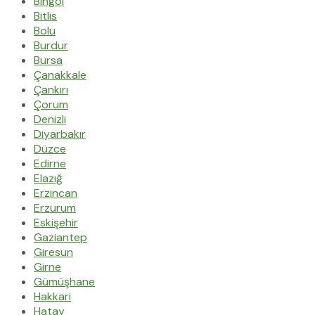
Bingöl
Bitlis
Bolu
Burdur
Bursa
Çanakkale
Çankırı
Çorum
Denizli
Diyarbakır
Düzce
Edirne
Elazığ
Erzincan
Erzurum
Eskişehir
Gaziantep
Giresun
Girne
Gümüşhane
Hakkari
Hatay