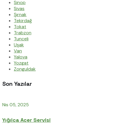
Sinop
Sivas
Şırnak
Tekirdağ
Tokat
Trabzon
Tunceli
Uşak
Van
Yalova
Yozgat
Zonguldak
Son Yazılar
Nis 05, 2025
Yığılca Acer Servisi