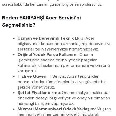
süreci hakkında her zaman güncel bilgiye sahip olursunuz.
Neden SARIYAHŞİ Acer Servisi’ni
Seçmelisiniz?
Uzman ve Deneyimli Teknik Ekip:
Acer
bilgisayarlar konusunda uzmanlaşmış, deneyimli ve
sertifikalı teknisyenlerimizle hizmetinizdeyiz.
Orijinal Yedek Parça Kullanımı:
Onarım
işlemlerinde sadece orijinal yedek parçalar
kullanarak, cihazlarınızın performansını ve ömrünü
koruyoruz.
Hızlı ve Güvenilir Servis:
Arıza tespitinden
onarıma kadar tüm süreçleri hızlı ve güvenilir bir
şekilde yönetiyoruz.
Şeffaf Fiyatlandırma:
Onarım maliyeti hakkında
önceden detaylı bilgi veriyor ve onayınız olmadan
herhangi bir işlem yapmıyoruz.
Müşteri Memnuniyeti Odaklı Yaklaşım:
Müşteri
memnuniyetini her zaman önceliğimiz olarak