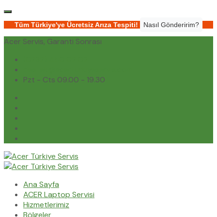
Tüm Türkiye'ye Ücretsiz Arıza Tespiti!
Nasıl Gönderirim?
Acer Servis, Garanti Sonrası
(0232) 450 02 02
destek@acerturkiyeservis.com
Pzt - Cts 09.00 - 19.30
Ana Sayfa
ACER Laptop Servisi
Hizmetlerimiz
Bölgeler