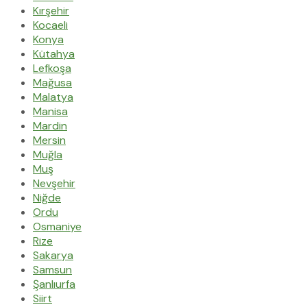
Kırşehir
Kocaeli
Konya
Kütahya
Lefkoşa
Mağusa
Malatya
Manisa
Mardin
Mersin
Muğla
Muş
Nevşehir
Niğde
Ordu
Osmaniye
Rize
Sakarya
Samsun
Şanlıurfa
Siirt