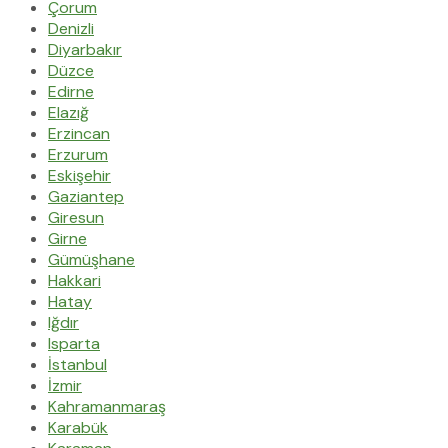
Çorum
Denizli
Diyarbakır
Düzce
Edirne
Elazığ
Erzincan
Erzurum
Eskişehir
Gaziantep
Giresun
Girne
Gümüşhane
Hakkari
Hatay
Iğdır
Isparta
İstanbul
İzmir
Kahramanmaraş
Karabük