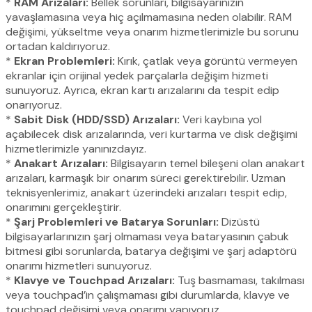
*
RAM Arızaları:
Bellek sorunları, bilgisayarınızın
yavaşlamasına veya hiç açılmamasına neden olabilir. RAM
değişimi, yükseltme veya onarım hizmetlerimizle bu sorunu
ortadan kaldırıyoruz.
*
Ekran Problemleri:
Kırık, çatlak veya görüntü vermeyen
ekranlar için orijinal yedek parçalarla değişim hizmeti
sunuyoruz. Ayrıca, ekran kartı arızalarını da tespit edip
onarıyoruz.
*
Sabit Disk (HDD/SSD) Arızaları:
Veri kaybına yol
açabilecek disk arızalarında, veri kurtarma ve disk değişimi
hizmetlerimizle yanınızdayız.
*
Anakart Arızaları:
Bilgisayarın temel bileşeni olan anakart
arızaları, karmaşık bir onarım süreci gerektirebilir. Uzman
teknisyenlerimiz, anakart üzerindeki arızaları tespit edip,
onarımını gerçekleştirir.
*
Şarj Problemleri ve Batarya Sorunları:
Dizüstü
bilgisayarlarınızın şarj olmaması veya bataryasının çabuk
bitmesi gibi sorunlarda, batarya değişimi ve şarj adaptörü
onarımı hizmetleri sunuyoruz.
*
Klavye ve Touchpad Arızaları:
Tuş basmaması, takılması
veya touchpad’in çalışmaması gibi durumlarda, klavye ve
touchpad değişimi veya onarımı yapıyoruz.