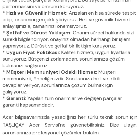
performansını ve ömrünü koruyoruz.
*
Hızlı ve Güvenilir Hizmet:
Arızaları en kısa sürede tespit
edip, onarımını gerçekleştiriyoruz. Hızlı ve güvenilir hizmet
anlayışımızla, zamanınızı önemsiyoruz.
*
Şeffaf ve Dürüst Yaklaşım:
Onarım süreci hakkında sizi
sürekli bilgilendiriyor, onayınız olmadan herhangi bir işlem
yapmıyoruz. Dürüst ve şeffaf bir iletişim kuruyoruz.
*
Uygun Fiyat Politikası:
Kaliteli hizmeti, uygun fiyatlarla
sunuyoruz. Bütçenizi zorlamadan, sorunlarınıza çözüm
bulmanızı sağlıyoruz.
*
Müşteri Memnuniyeti Odaklı Hizmet:
Müşteri
memnuniyeti, önceliğimizdir. Sorularınıza hızlı ve etkili
cevaplar veriyor, sorunlarınıza çözüm bulmak için
çalışıyoruz.
*
Garanti:
Yapılan tüm onarımlar ve değişen parçalar
garanti kapsamındadır.
Acer bilgisayarınızda yaşadığınız her türlü teknik sorun için
TAŞLIÇAY Acer Servisi’ne güvenebilirsiniz. Bize ulaşın,
sorunlarınıza profesyonel çözümler bulalım.