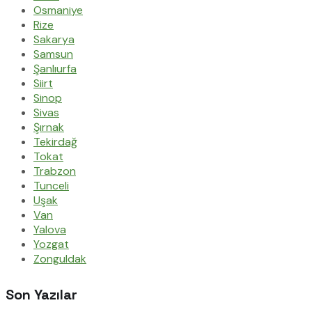
Osmaniye
Rize
Sakarya
Samsun
Şanlıurfa
Siirt
Sinop
Sivas
Şırnak
Tekirdağ
Tokat
Trabzon
Tunceli
Uşak
Van
Yalova
Yozgat
Zonguldak
Son Yazılar