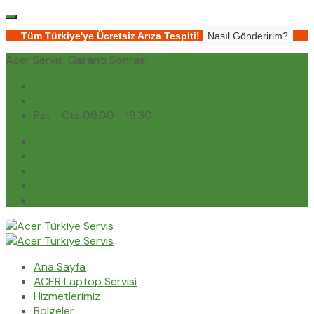
Tüm Türkiye'ye Ücretsiz Arıza Tespiti!
Nasıl Gönderirim?
Acer Servis, Garanti Sonrası
(0232) 450 02 02
destek@acerturkiyeservis.com
Pzt - Cts 09.00 - 19.30
Ana Sayfa
ACER Laptop Servisi
Hizmetlerimiz
Bölgeler